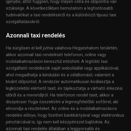
igénybe, attól függően, hogy milyen célra és időpontra van
szüksége. A következőkben bemutatom a legfontosabb
tudnivalókat a taxi rendeléséről és a különböző típusú taxi
szolgáltatásokról.
Azonnali taxi rendelés
Ha sürgősen el kell jutnia valahova Hegyeshalom területén,
akkor azonnali taxi rendelését telefonon, online vagy
mobilalkalmazáson keresztül intézheti. A legtöbb taxi
szolgáltató rendelkezik saját weboldallal vagy applikációval,
ahol megadhatja a kiindulási és a célállomást, valamint a
kívánt időpontot. A rendszer automatikusan kiválasztja a
legközelebbi elérhető taxit, és tájékoztatja a várható érkezési
időről és a menetdíjról. Ha telefonon rendel taxit, akkor a
diszpécser fogja összekötni a legmegfelelőbb sofőrrel, aki
elmondja a részleteket. Az online és a mobilalkalmazásos
rendelés előnye, hogy fizethet bankkártyával vagy elektronikus
pénztárcával is, így nem kell készpénzzel bajlódnia. Az
azonnali taxi rendelés általában a leggyorsabb és