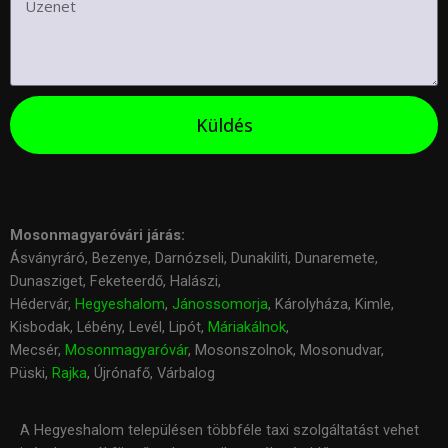
Küldés
Mosonmagyaróvári járás:
Ásványráró, Bezenye, Darnózseli, Dunakiliti, Dunaremete,
Dunasziget, Feketeerdő, Halászi,
Hédervár,
Hegyeshalom
,
Jánossomorja
, Károlyháza, Kimle,
Kisbodak, Lébény, Levél, Lipót,
Máriakálnok
,
Mecsér,
Mosonmagyaróvár
, Mosonszolnok, Mosonudvar,
Püski,
Rajka
, Újrónafő, Várbalog
A Hegyeshalom településen többféle taxi szolgáltatást vehet