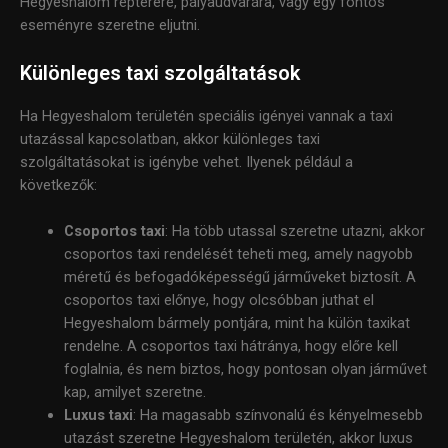
Hegyeshalom repterére, pályaudvarára, vagy egy fontos
eseményre szeretne eljutni.
Különleges taxi szolgáltatások
Ha Hegyeshalom területén speciális igényei vannak a taxi
utazással kapcsolatban, akkor különleges taxi
szolgáltatásokat is igénybe vehet. Ilyenek például a
következők:
Csoportos taxi
: Ha több utassal szeretne utazni, akkor
csoportos taxi rendelését teheti meg, amely nagyobb
méretű és befogadóképességű járműveket biztosít. A
csoportos taxi előnye, hogy olcsóbban juthat el
Hegyeshalom bármely pontjára, mint ha külön taxikat
rendelne. A csoportos taxi hátránya, hogy előre kell
foglalnia, és nem biztos, hogy pontosan olyan járművet
kap, amilyet szeretne.
Luxus taxi
: Ha magasabb színvonalú és kényelmesebb
utazást szeretne Hegyeshalom területén, akkor luxus