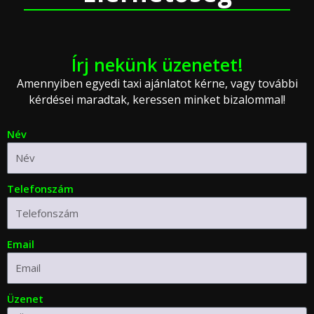
Írj nekünk üzenetet!
Amennyiben egyedi taxi ajánlatot kérne, vagy további
kérdései maradtak, keressen minket bizalommal!
Név
Telefonszám
Email
Üzenet