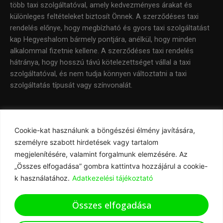
több taxi szolgáltatóval, amely kedvezményes árakat és
különleges feltételeket biztosít Önnek. A szerződéses taxi
rendelés előnye, hogy megbízható és gyors taxi szolgáltatást
kap Hegyeshalom bármely pontjára, anélkül, hogy minden
alkalommal fizetnie kellene. A szerződéses taxi rendelés
hátránya, hogy hosszú távú kötelezettséget vállal a taxi
szolgáltatóval, és nem tudja könnyen változtatni a taxi
szolgáltatás típusát vagy színvonalát.
Cookie-kat használunk a böngészési élmény javítására,
Tartalomjegyzék
személyre szabott hirdetések vagy tartalom
megjelenítésére, valamint forgalmunk elemzésére. Az
„Összes elfogadása” gombra kattintva hozzájárul a cookie-
k használatához.
Adatkezelési tájékoztató
Összes elfogadása
Copyright © 2026 Taxi Hegyeshalom | taxi & transfer service |