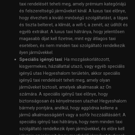
taxi rendelését teheti meg, amely prémium kategóriájú
és felszereltségű járműveket kínál. A luxus taxi előnye,
hogy élvezheti a kiváló minőségű szolgáltatást, a tágas
és tiszta belteret, a klímát, a wifi-t, a zenét, az üdítőt és
egyéb extrákat. A luxus taxi hátránya, hogy jelentősen
magasabb díjat kell fizetnie, mint egy átlagos taxi
esetében, és nem minden taxi szolgáltató rendelkezik
ilyen járművekkel.
Speciális igényű taxi
: Ha mozgáskorlátozott,
kisgyermekes, háziállattal utazó, vagy egyéb speciális
igényű utas Hegyeshalom területén, akkor speciális
igényű taxi rendelését teheti meg, amely olyan
járműveket biztosít, amelyek alkalmasak az Ön
számára. A speciális igényű taxi előnye, hogy
biztonságosan és kényelmesen utazhat Hegyeshalom
bármely pontjára, anélkül, hogy aggódnia kellene a
jármű alkalmasságáért vagy a sofőr hozzáállásáért. A
speciális igényű taxi hátránya, hogy nem minden taxi
szolgáltató rendelkezik ilyen járművekkel, és előre kell