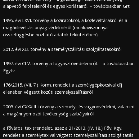
alapvető feltételeiről és egyes korlátairól. – továbbiakban Grt
1995. évi LXVI. törvény a köziratokról, a közlevéltárakról és a
magánlevéltári anyag védelméről (munkaviszonnyal
összefüggésbe hozható adatok tekintetében)
2012. évi XLI. törvény a személyszállítási szolgáltatásokról
1997. évi CLV. törvény a fogyasztóvédelemről. – a továbbiakban
Fgytv.
176/2015. (VII. 7.) Korm. rendelet a személygépkocsival díj
ellenében végzett közúti személyszállításról
2005. évi CXXXIII. törvény a személy- és vagyonvédelmi, valamint
a magánnyomozói tevékenység szabályairól
a fővárosi taxisrendelet, azaz a 31/2013. (IV. 18.) Főv. Kgy.
rendelet a személytaxival végzett személyszállítási szolgáltatás