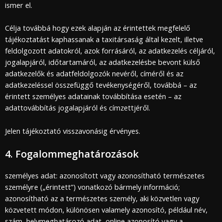
ismer el.
Célja továbbá hogy ezek alapján az érintettek megfelelő
tájékoztatást kaphassanak a taxitársaság által kezelt, illetve
feldolgozott adatokról, azok forrásáról, az adatkezelés céljáról,
jogalapjáról, időtartamáról, az adatkezelésbe bevont külső
adatkezelők és adatfeldolgozók nevéről, címéről és az
adatkezeléssel összefüggő tevékenységéről, továbbá – az
érintett személyes adatainak továbbítása esetén – az
adattovábbítás jogalapjáról és címzettjéről.
Jelen tájékoztató visszavonásig érvényes.
4. Fogalommeghatározások
személyes adat: azonosított vagy azonosítható természetes
személyre („érintett”) vonatkozó bármely információ;
azonosítható az a természetes személy, aki közvetlen vagy
közvetett módon, különösen valamely azonosító, például név,
szám, helymeghatározó adat, online azonosító vagy a