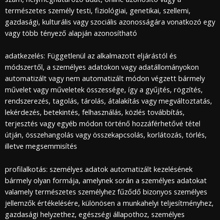
természetes személy testi, fiziológiai, genetikai, szellemi,
gazdasági, kulturális vagy szociális azonosságára vonatkozó egy
vagy több tényező alapján azonosítható
adatkezelés: Függetlenül az alkalmazott eljárástól és
módszertől, a személyes adatokon vagy adatállományokon
automatizált vagy nem automatizált módon végzett bármely
művelet vagy műveletek összessége, így a gyűjtés, rögzítés,
rendszerezés, tagolás, tárolás, átalakítás vagy megváltoztatás,
lekérdezés, betekintés, felhasználás, közlés továbbítás,
terjesztés vagy egyéb módon történő hozzáférhetővé tétel
útján, összehangolás vagy összekapcsolás, korlátozás, törlés,
illetve megsemmisítés
profilalkotás: személyes adatok automatizált kezelésének
bármely olyan formája, amelynek során a személyes adatokat
valamely természetes személyhez fűződő bizonyos személyes
jellemzők értékelésére, különösen a munkahelyi teljesítményhez,
gazdasági helyzethez, egészségi állapothoz, személyes