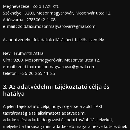
Megnevezése : Zöld TAXI Kft.
Székhelye : 9200, Mosonmagyaróvár, Mosonvár utca 12.
Adószáma : 27830642-1-08
e-mail : zold.taxi.mosonmagyarovar@gmail.com
Az adatvédelmi feladatok ellátásáért felelős személy
Név : Frühwirth Attila
Cím : 9200, Mosonmagyaróvár, Mosonvár utca 12.
e-mail : zold.taxi.mosonmagyarovar@gmail.com
telefon : +36-20-265-11-25
3. Az adatvédelmi tájékoztató célja és
hatálya
A jelen tájékoztató célja, hogy rögzítse a Zöld TAXI
taxitársaság által alkalmazott adatvédelmi,
adatkezelési,adatfeldolgozási és adattovábbítási elveket,
melyeket a társaság mint adatkezelő magára nézve kötelezőnek