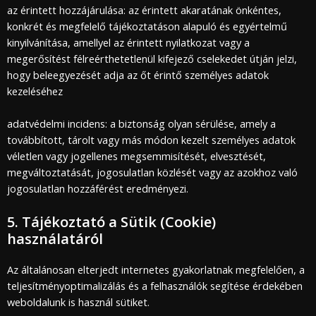
az érintett hozzájárulása: az érintett akaratának önkéntes,
konkrét és megfelelő tájékoztatáson alapuló és egyértelmű
kinyilvánítása, amellyel az érintett nyilatkozat vagy a
megerősítést félreérthetetlenül kifejező cselekedet útján jelzi,
hogy beleegyezését adja az őt érintő személyes adatok
kezeléséhez
adatvédelmi incidens: a biztonság olyan sérülése, amely a
továbbított, tárolt vagy más módon kezelt személyes adatok
véletlen vagy jogellenes megsemmisítését, elvesztését,
megváltoztatását, jogosulatlan közlését vagy az azokhoz való
jogosulatlan hozzáférést eredményezi.
5. Tájékoztató a Sütik (Cookie)
használatáról
Az általánosan elterjedt internetes gyakorlatnak megfelelően, a
teljesítményoptimalizálás és a felhasználók segítése érdekében
weboldalunk is használ sütiket.