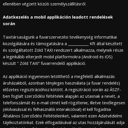
ellenében végzett közúti személyszállításról
Adatkezelés a mobil applikáción leadott rendelések
során
Taxitársaságunk a fuvarszervezési tevékenység informatikai
kiszolgálására és támogatására a ____________ Kft által készített
és szolgáltatott Zöld TAXI rendszert alkalmazza, melynek része
a leginkább elterjedt mobil platformokra (Android és iOS)
készült “ Zöld TAXI” fuvarrendelő applikáció.
Az applikáció ingyenesen letölthető a megfelelő alkalmazás
áruházakból, azonban tényleges használata (a fuvar rendelés)
előzetes regisztrációhoz kötött. A regisztráció során az ÁSZF-
ben foglalt szerződési feltételek alapján az utasnak a nevét, a
telefonszámát és e-mail címét kell rögzítenie, illetve tevőlegesen
(elolvasással és felhasználói interakcióval) el kell fogadnia
Általános Szerződési Feltételeinket, valamint ezen Adatvédelmi
tájékoztatónkat. Ezek elfogadásával az utas hozzájárulását adja