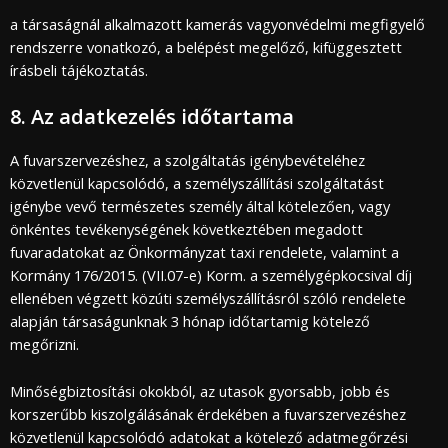
a társaságnál alkalmazott kamerás vagyonvédelmi megfigyelő
rendszerre vonatkozó, a belépést megelőző, kifüggesztett
írásbeli tájékoztatás.
8. Az adatkezelés időtartama
A fuvarszervezéshez, a szolgáltatás igénybevételéhez
közvetlenül kapcsolódó, a személyszállítási szolgáltatást
igénybe vevő természetes személy által kötelezően, vagy
önkéntes tevékenységének következtében megadott
fuvaradatokat az Önkormányzat taxi rendelete, valamint a
Kormány 176/2015. (VII.07-e) Korm. a személygépkocsival díj
ellenében végzett közúti személyszállításról szóló rendelete
alapján társaságunknak 3 hónap időtartamig kötelező
megőrizni.
Minőségbiztosítási okokból, az utasok gyorsabb, jobb és
korszerűbb kiszolgálásának érdekében a fuvarszervezéshez
közvetlenül kapcsolódó adatokat a kötelező adatmegőrzési