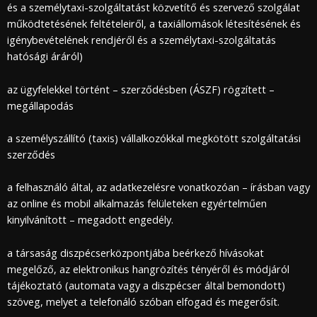
és a személytaxi-szolgáltatást közvetítő és szervező szolgálat
működtetésének feltételeiről, a taxiállomások létesítésének és
igénybevételének rendjéről és a személytaxi-szolgáltatás
hatósági áráról)
az ügyfelekkel történt – szerződésben (ÁSZF) rögzített –
megállapodás
a személyszállító (taxis) vállalkozókkal megkötött szolgáltatási
szerződés
a felhasználó által, az adatkezelésre vonatkozóan – írásban vagy
az online és mobil alkalmazás felületeken egyértelműen
kinyilvánított – megadott engedély.
a társaság diszpécserközpontjába beérkező hívásokat
megelőző, az elektronikus hangrözítés tényéről és módjáról
tájékoztató (automata vagy a diszpécser által bemondott)
szöveg, melyet a telefonáló szóban elfogad és megerősít.