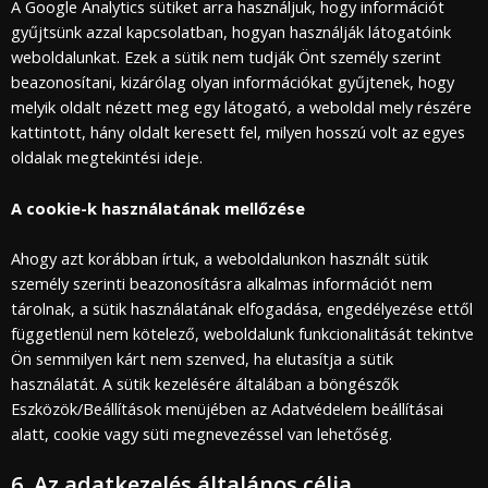
A Google Analytics sütiket arra használjuk, hogy információt
gyűjtsünk azzal kapcsolatban, hogyan használják látogatóink
weboldalunkat. Ezek a sütik nem tudják Önt személy szerint
beazonosítani, kizárólag olyan információkat gyűjtenek, hogy
melyik oldalt nézett meg egy látogató, a weboldal mely részére
kattintott, hány oldalt keresett fel, milyen hosszú volt az egyes
oldalak megtekintési ideje.
A cookie-k használatának mellőzése
Ahogy azt korábban írtuk, a weboldalunkon használt sütik
személy szerinti beazonosításra alkalmas információt nem
tárolnak, a sütik használatának elfogadása, engedélyezése ettől
függetlenül nem kötelező, weboldalunk funkcionalitását tekintve
Ön semmilyen kárt nem szenved, ha elutasítja a sütik
használatát. A sütik kezelésére általában a böngészők
Eszközök/Beállítások menüjében az Adatvédelem beállításai
alatt, cookie vagy süti megnevezéssel van lehetőség.
6. Az adatkezelés általános célja