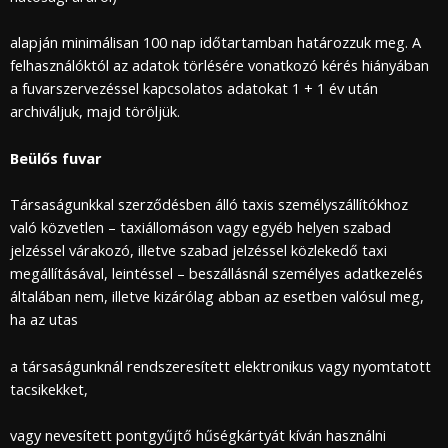
alapján minimálisan 100 nap időtartamban határozzuk meg. A
felhasználóktól az adatok törlésére vonatkozó kérés hiányában
a fuvarszervezéssel kapcsolatos adatokat 1 + 1 év után
archiváljuk, majd töröljük.
Beülős fuvar
Társaságunkkal szerződésben álló taxis személyszállítókhoz
való közvetlen – taxiállomáson vagy egyéb helyen szabad
jelzéssel várakozó, illetve szabad jelzéssel közlekedő taxi
megállításával, leintéssel – beszállásnál személyes adatkezelés
általában nem, illetve kizárólag abban az esetben valósul meg,
ha az utas
a társaságunknál rendszeresített elektronikus vagy nyomtatott
tacsikekket,
vagy nevesített pontgyűjtő hűségkártyát kíván használni