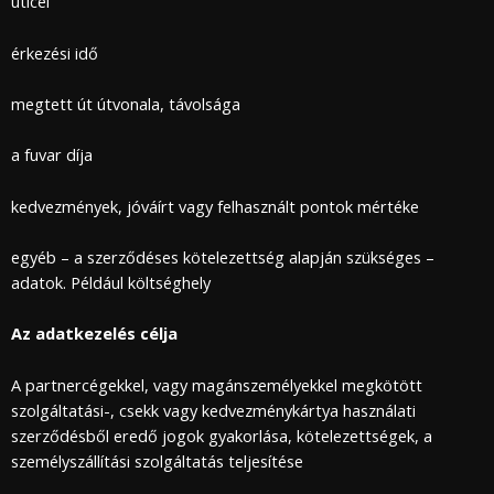
uticél
érkezési idő
megtett út útvonala, távolsága
a fuvar díja
kedvezmények, jóváírt vagy felhasznált pontok mértéke
egyéb – a szerződéses kötelezettség alapján szükséges –
adatok. Például költséghely
Az adatkezelés célja
A partnercégekkel, vagy magánszemélyekkel megkötött
szolgáltatási-, csekk vagy kedvezménykártya használati
szerződésből eredő jogok gyakorlása, kötelezettségek, a
személyszállítási szolgáltatás teljesítése