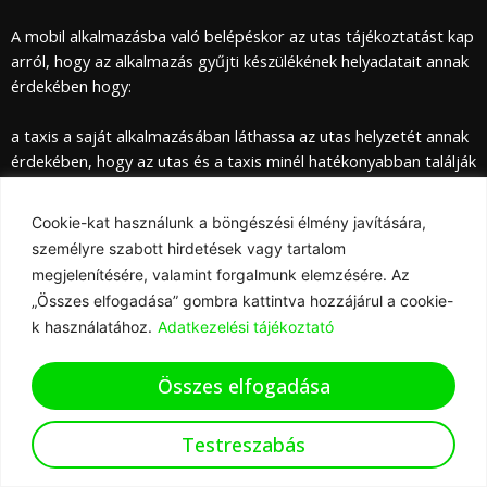
A mobil alkalmazásba való belépéskor az utas tájékoztatást kap
arról, hogy az alkalmazás gyűjti készülékének helyadatait annak
érdekében hogy:
a taxis a saját alkalmazásában láthassa az utas helyzetét annak
érdekében, hogy az utas és a taxis minél hatékonyabban találják
meg egymást.
Cookie-kat használunk a böngészési élmény javítására,
az utas – saját elhatározásából, beleegyezésével és
személyre szabott hirdetések vagy tartalom
interakciójával – használhassa a fuvardíj menet közbeni
megjelenítésére, valamint forgalmunk elemzésére. Az
ellenőrzésére kialakított “taxaméter” funkciót.
„Összes elfogadása” gombra kattintva hozzájárul a cookie-
k használatához.
Adatkezelési tájékoztató
Ugyanezen tájékoztatást az utas a tényleges rendelés
leadásakor is megkapja, illetve engedélykérés történik hogy
Összes elfogadása
helyadatainak közléséhez az utas hozzájárul vagy sem. Az
engedélyt az utas saját döntése és választása alapján
megadhatja, vagy megtagadhatja, döntésétől függetlenül a
Testreszabás
szolgáltatás igénybevételére jogosult. A helyadat szolgáltatás