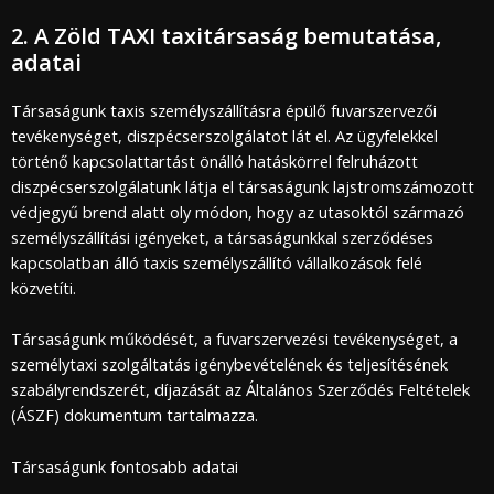
2. A Zöld TAXI taxitársaság bemutatása,
adatai
Társaságunk taxis személyszállításra épülő fuvarszervezői
tevékenységet, diszpécserszolgálatot lát el. Az ügyfelekkel
történő kapcsolattartást önálló hatáskörrel felruházott
diszpécserszolgálatunk látja el társaságunk lajstromszámozott
védjegyű brend alatt oly módon, hogy az utasoktól származó
személyszállítási igényeket, a társaságunkkal szerződéses
kapcsolatban álló taxis személyszállító vállalkozások felé
közvetíti.
Társaságunk működését, a fuvarszervezési tevékenységet, a
személytaxi szolgáltatás igénybevételének és teljesítésének
szabályrendszerét, díjazását az Általános Szerződés Feltételek
(ÁSZF) dokumentum tartalmazza.
Társaságunk fontosabb adatai