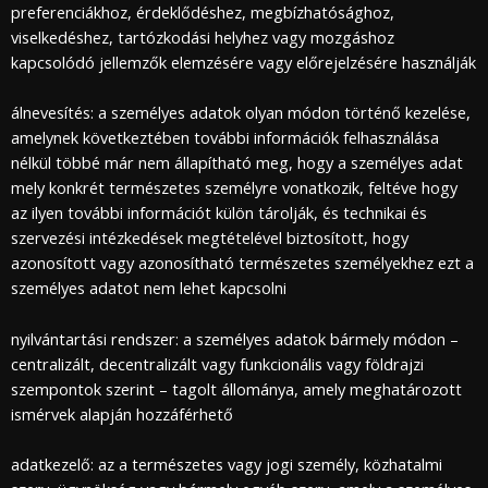
preferenciákhoz, érdeklődéshez, megbízhatósághoz,
viselkedéshez, tartózkodási helyhez vagy mozgáshoz
kapcsolódó jellemzők elemzésére vagy előrejelzésére használják
álnevesítés: a személyes adatok olyan módon történő kezelése,
amelynek következtében további információk felhasználása
nélkül többé már nem állapítható meg, hogy a személyes adat
mely konkrét természetes személyre vonatkozik, feltéve hogy
az ilyen további információt külön tárolják, és technikai és
szervezési intézkedések megtételével biztosított, hogy
azonosított vagy azonosítható természetes személyekhez ezt a
személyes adatot nem lehet kapcsolni
nyilvántartási rendszer: a személyes adatok bármely módon –
centralizált, decentralizált vagy funkcionális vagy földrajzi
szempontok szerint – tagolt állománya, amely meghatározott
ismérvek alapján hozzáférhető
adatkezelő: az a természetes vagy jogi személy, közhatalmi