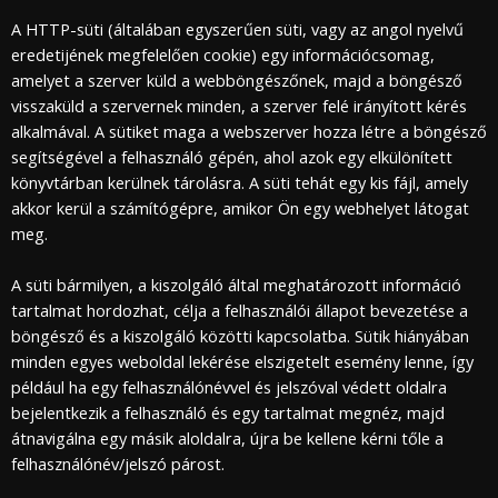
A HTTP-süti (általában egyszerűen süti, vagy az angol nyelvű
eredetijének megfelelően cookie) egy információcsomag,
amelyet a szerver küld a webböngészőnek, majd a böngésző
visszaküld a szervernek minden, a szerver felé irányított kérés
alkalmával. A sütiket maga a webszerver hozza létre a böngésző
segítségével a felhasználó gépén, ahol azok egy elkülönített
könyvtárban kerülnek tárolásra. A süti tehát egy kis fájl, amely
akkor kerül a számítógépre, amikor Ön egy webhelyet látogat
meg.
A süti bármilyen, a kiszolgáló által meghatározott információ
tartalmat hordozhat, célja a felhasználói állapot bevezetése a
böngésző és a kiszolgáló közötti kapcsolatba. Sütik hiányában
minden egyes weboldal lekérése elszigetelt esemény lenne, így
például ha egy felhasználónévvel és jelszóval védett oldalra
bejelentkezik a felhasználó és egy tartalmat megnéz, majd
átnavigálna egy másik aloldalra, újra be kellene kérni tőle a
felhasználónév/jelszó párost.