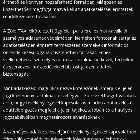
érthető és könnyen hozzáférhető formában, világosan és
közérthetően megfogalmazva kell az adatkezeléssel érintettek
rendelkezésére bocsátani.
A Zöld TAXI elkötelezett ügyfelei, partnerei és munkavállalói
személyes adatainak védelmében, kiemelten fontosnak tartja az
adatkezelésben érintett természetes személyek információs
önrendelkezési jogának tiszteletben tartását. Ennek
szellemében a személyes adatokat bizalmasan kezeli, technikai
és szervezési intézkedésekkel biztosítja ezen adatok
biztonságát
Mint adatkezelő magunkra nézve kötelezőnek ismerjük el jelen
jogi közlemény tartalmát, ezzel együtt kötelezettséget vállalunk
arra, hogy tevékenységével kapcsolatos minden adatkezelés és
adatfeldolgozás megfelel a jelen tájékoztatóban és a hatályos
jogszabályokban meghatározott elvárásoknak.
A személyes adatkezeléssel járó tevékenységekkel kapcsolatban
felmerülő adatvédelmi irányelvek folyamatosan elérhetők a