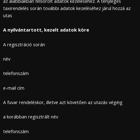
az alábbiakban felsorolt adatok kezeléséhez. A tényleges
taxirendelés során további adatok kezeléséhez járul hozzá az
utas
A nyilvántartott, kezelt adatok köre
A regisztráció során
név
telefonszám
e-mail cím
A fuvar rendeléskor, illetve azt követően az utazás végéig
a korábban regisztrált név
telefonszám